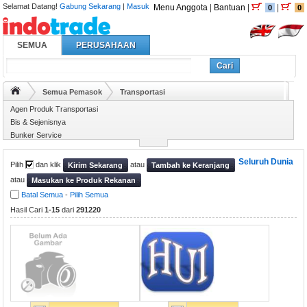
Selamat Datang!
Gabung Sekarang
|
Masuk
Menu Anggota
|
Bantuan
|
|
0
0
SEMUA
PERUSAHAAN
Cari
Semua Pemasok
Transportasi
Agen Produk Transportasi
Bis & Sejenisnya
Bunker Service
Gas Sekali Pakai
Seluruh Dunia
Pilih
dan klik
atau
Kirim Sekarang
Tambah ke Keranjang
atau
Masukan ke Produk Rekanan
Batal Semua
-
Pilih Semua
Hasil Cari
1-15
dari
291220