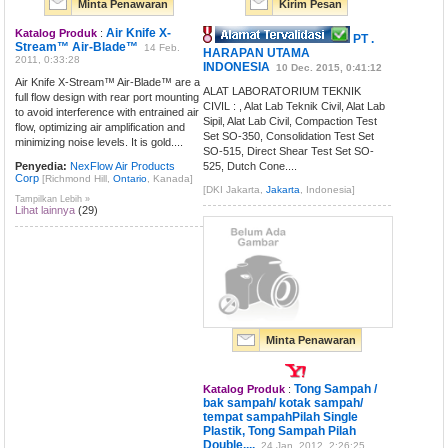
Minta Penawaran
Kirim Pesan
Air Knife X-
Katalog Produk
:
PT .
Stream™ Air-Blade™
14 Feb.
HARAPAN UTAMA
2011, 0:33:28
INDONESIA
10 Dec. 2015, 0:41:12
Air Knife X-Stream™ Air-Blade™ are a
ALAT LABORATORIUM TEKNIK
full flow design with rear port mounting
CIVIL : , Alat Lab Teknik Civil, Alat Lab
to avoid interference with entrained air
Sipil, Alat Lab Civil, Compaction Test
flow, optimizing air amplification and
Set SO-350, Consolidation Test Set
minimizing noise levels. It is gold....
SO-515, Direct Shear Test Set SO-
Penyedia:
NexFlow Air Products
525, Dutch Cone....
Corp
[Richmond Hill,
Ontario
, Kanada]
[DKI Jakarta,
Jakarta
, Indonesia]
Tampilkan Lebih »
Lihat lainnya
(29)
Minta Penawaran
Tong Sampah /
Katalog Produk
:
bak sampah/ kotak sampah/
tempat sampahPilah Single
Plastik, Tong Sampah Pilah
Double....
24 Jan. 2012, 2:26:25