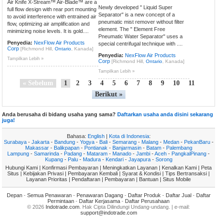
Air Knife X-Stream™ Air-Blade™ are a
Newly developed " Liquid Super
full flow design with rear port mounting
Separator" is a new concept of a
to avoid interference with entrained air
pneumatic mist remover without filter
flow, optimizing air amplification and
element. The " Element Free
minimizing noise levels. It is gold....
Pneumatic Water Separator" uses a
Penyedia:
NexFlow Air Products
special centrifugal technique with ....
Corp
[Richmond Hill,
Ontario
, Kanada]
Penyedia:
NexFlow Air Products
Tampilkan Lebih »
Corp
[Richmond Hill,
Ontario
, Kanada]
Tampilkan Lebih »
« Sebelum
1
2
3
4
5
6
7
8
9
10
11
Berikut »
Anda berusaha di bidang usaha yang sama?
Daftarkan usaha anda disini sekarang
juga!
Bahasa:
English
|
Kota di Indonesia
:
Surabaya
-
Jakarta
-
Bandung
-
Yogya
-
Bali
-
Semarang
-
Malang
-
Medan
-
PekanBaru
-
Makassar
-
Balikpapan
-
Pontianak
-
Banjarmasin
-
Batam
-
Palembang
Lampung
-
Samarinda
-
Padang
-
Mataram
-
Manado
-
Jambi
-
Aceh
-
PangkalPinang
-
Kupang
-
Palu
-
Madura
-
Kendari
-
Jayapura
-
Sorong
Hubungi Kami
|
Konfirmasi Pembayaran
|
Meningkatkan Layanan
|
Kenalkan Kami
|
Peta
Situs
|
Kebijakan Privasi
|
Pembayaran Kembali
|
Syarat & Kondisi
|
Tips Bertransaksi
|
Layanan Prioritas
|
Pendaftaran
|
Pembayaran
|
Bantuan
|
Situs Mobile
Depan
-
Semua Penawaran
-
Penawaran Dagang
-
Daftar Produk
-
Daftar Jual
-
Daftar
Permintaan
-
Daftar Kerjasama
-
Daftar Perusahaan
© 2026
Indotrade.com
. Hak Cipta Dilindungi Undang-undang. | e-mail:
support@indotrade.com