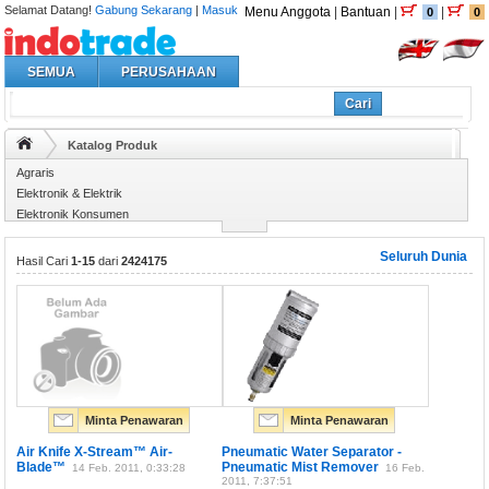
Selamat Datang!
Gabung Sekarang
|
Masuk
Menu Anggota
|
Bantuan
|
|
0
0
SEMUA
PERUSAHAAN
Cari
Katalog Produk
Agraris
Elektronik & Elektrik
Elektronik Konsumen
Enerji
Seluruh Dunia
Hasil Cari
1-15
dari
2424175
Minta Penawaran
Minta Penawaran
Air Knife X-Stream™ Air-
Pneumatic Water Separator -
Blade™
Pneumatic Mist Remover
14 Feb. 2011, 0:33:28
16 Feb.
2011, 7:37:51