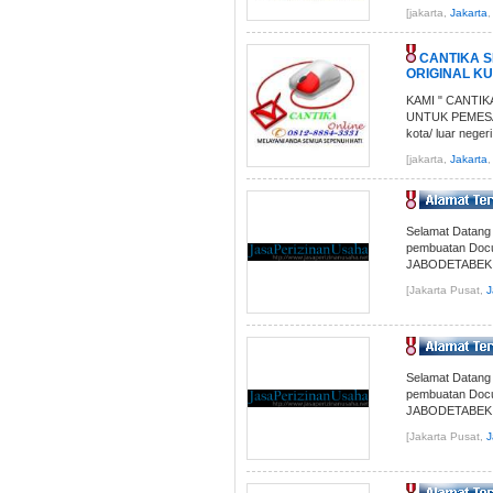
[jakarta,
Jakarta
,
CANTIKA S
ORIGINAL KUA
KAMI " CANTI
UNTUK PEMESAN
kota/ luar negeri.
[jakarta,
Jakarta
,
Selamat Datan
pembuatan Docum
JABODETABEK..
[Jakarta Pusat,
J
Selamat Datan
pembuatan Docum
JABODETABEK..
[Jakarta Pusat,
J