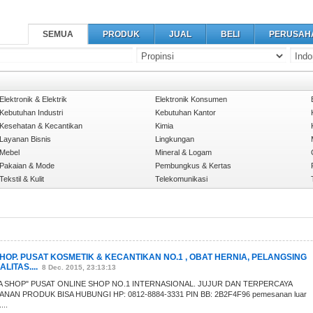
SEMUA
PRODUK
JUAL
BELI
PERUSAH
Elektronik & Elektrik
Elektronik Konsumen
Kebutuhan Industri
Kebutuhan Kantor
Kesehatan & Kecantikan
Kimia
Layanan Bisnis
Lingkungan
Mebel
Mineral & Logam
Pakaian & Mode
Pembungkus & Kertas
Tekstil & Kulit
Telekomunikasi
HOP. PUSAT KOSMETIK & KECANTIKAN NO.1 , OBAT HERNIA, PELANGSING
LITAS....
8 Dec. 2015, 23:13:13
KA SHOP" PUSAT ONLINE SHOP NO.1 INTERNASIONAL. JUJUR DAN TERPERCAYA
AN PRODUK BISA HUBUNGI HP: 0812-8884-3331 PIN BB: 2B2F4F96 pemesanan luar
...