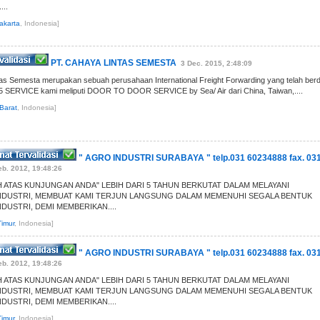
..
akarta
, Indonesia]
PT. CAHAYA LINTAS SEMESTA
3 Dec. 2015, 2:48:09
as Semesta merupakan sebuah perusahaan International Freight Forwarding yang telah berdi
05 SERVICE kami meliputi DOOR TO DOOR SERVICE by Sea/ Air dari China, Taiwan,....
Barat
, Indonesia]
" AGRO INDUSTRI SURABAYA " telp.031 60234888 fax. 03
eb. 2012, 19:48:26
IH ATAS KUNJUNGAN ANDA" LEBIH DARI 5 TAHUN BERKUTAT DALAM MELAYANI
NDUSTRI, MEMBUAT KAMI TERJUN LANGSUNG DALAM MEMENUHI SEGALA BENTUK
DUSTRI, DEMI MEMBERIKAN....
imur
, Indonesia]
" AGRO INDUSTRI SURABAYA " telp.031 60234888 fax. 03
eb. 2012, 19:48:26
IH ATAS KUNJUNGAN ANDA" LEBIH DARI 5 TAHUN BERKUTAT DALAM MELAYANI
NDUSTRI, MEMBUAT KAMI TERJUN LANGSUNG DALAM MEMENUHI SEGALA BENTUK
DUSTRI, DEMI MEMBERIKAN....
imur
, Indonesia]