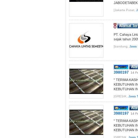
JABODETABEK..
[Jakarta Pusat,
J
PT. Cahaya Lint
sejak tahun 20
[bandung,
Jawa 
3980197
14 F
" TERIMA KAS
KEBUTUHAN I
KEBUTUHAN IN
[GRESIK,
Jawa T
3980197
14 F
" TERIMA KAS
KEBUTUHAN I
KEBUTUHAN IN
[GRESIK,
Jawa T