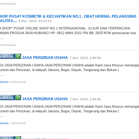
 Indonesia]
HOP. PUSAT KOSMETIK & KECANTIKAN NO.1 , OBAT HERNIA, PELANGSING
LITAS....
8 Dec. 2015, 23:13:13
KA SHOP" PUSAT ONLINE SHOP NO.1 INTERNASIONAL. JUJUR DAN TERPERCAYA
AN PRODUK BISA HUBUNGI HP: 0812-8884-3331 PIN BB: 2B2F4F96 pemesanan luar
...
 Indonesia]
JASA PERIZINAN USAHA
7 Dec. 2015, 2:50:56
g Di JASA PERIZINAN USAHA JASA PERIZINAN USAHA adalah Kami Jasa Khusus menanga
ent dan Perizinan, di wilayah Jakarta, Bogor, Depok, Tangerang dan Bekasi (
..
akarta
, Indonesia]
JASA PERIZINAN USAHA
7 Dec. 2015, 2:50:56
g Di JASA PERIZINAN USAHA JASA PERIZINAN USAHA adalah Kami Jasa Khusus menanga
ent dan Perizinan, di wilayah Jakarta, Bogor, Depok, Tangerang dan Bekasi (
..
akarta
, Indonesia]