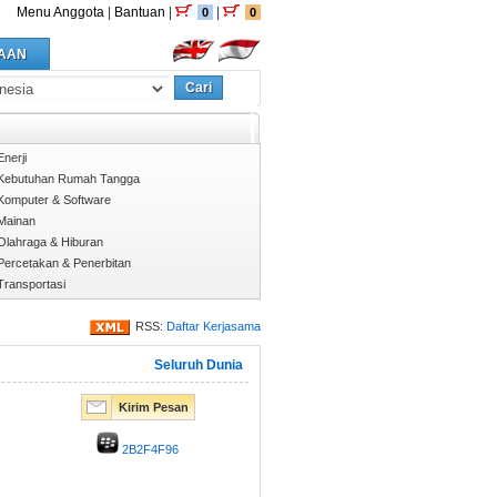
Menu Anggota
|
Bantuan
|
|
0
0
AAN
Cari
Enerji
Kebutuhan Rumah Tangga
Komputer & Software
Mainan
Olahraga & Hiburan
Percetakan & Penerbitan
Transportasi
RSS:
Daftar Kerjasama
Seluruh Dunia
Kirim Pesan
2B2F4F96