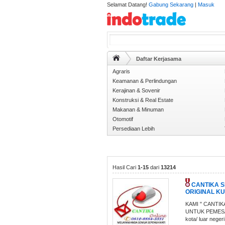
Selamat Datang!
Gabung Sekarang
|
Masuk
Daftar Kerjasama
Agraris
Keamanan & Perlindungan
Kerajinan & Sovenir
Konstruksi & Real Estate
Makanan & Minuman
Otomotif
Persediaan Lebih
Hasil Cari
1-15
dari
13214
CANTIKA S
ORIGINAL KUA
KAMI " CANTI
UNTUK PEMESAN
kota/ luar negeri.