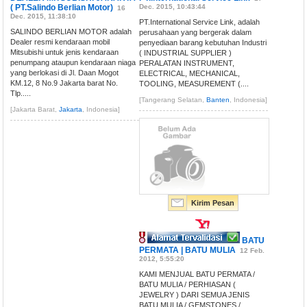
( PT.Salindo Berlian Motor)
Dec. 2015, 10:43:44
16
Dec. 2015, 11:38:10
PT.International Service Link, adalah
SALINDO BERLIAN MOTOR adalah
perusahaan yang bergerak dalam
Dealer resmi kendaraan mobil
penyediaan barang kebutuhan Industri
Mitsubishi untuk jenis kendaraan
( INDUSTRIAL SUPPLIER )
penumpang ataupun kendaraan niaga
PERALATAN INSTRUMENT,
yang berlokasi di Jl. Daan Mogot
ELECTRICAL, MECHANICAL,
KM.12, 8 No.9 Jakarta barat No.
TOOLING, MEASUREMENT (....
Tlp.....
[Tangerang Selatan,
Banten
, Indonesia]
[Jakarta Barat,
Jakarta
, Indonesia]
Kirim Pesan
BATU
PERMATA | BATU MULIA
12 Feb.
2012, 5:55:20
KAMI MENJUAL BATU PERMATA /
BATU MULIA / PERHIASAN (
JEWELRY ) DARI SEMUA JENIS
BATU MULIA / GEMSTONES /