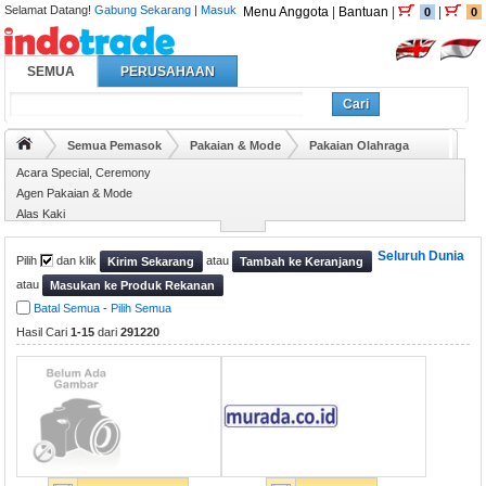
Selamat Datang!
Gabung Sekarang
|
Masuk
Menu Anggota
|
Bantuan
|
|
0
0
SEMUA
PERUSAHAAN
Cari
Semua Pemasok
Pakaian & Mode
Pakaian Olahraga
Acara Special, Ceremony
Agen Pakaian & Mode
Alas Kaki
Asesoris Garmen
Seluruh Dunia
Pilih
dan klik
atau
Kirim Sekarang
Tambah ke Keranjang
atau
Masukan ke Produk Rekanan
Batal Semua
-
Pilih Semua
Hasil Cari
1-15
dari
291220