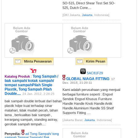
SO-515, Direct Shear Test Set SO-
525, Dutch Cone....
[DKI Jakarta,
Jakarta
, Indonesia]
Minta Penawaran
Kirim Pesan
5AC81F29
Tong Sampah /
Katalog Produk
:
GLOBAL NIAGA FITTING
17
bak sampah/ kotak sampah/
Dec. 2015, 21:20:11
tempat sampahPilah Single
Plastik, Tong Sampah Pilah
Kami adalah perusahaan yang menjual
Double....
24 Jan. 2012, 2:26:25
berbagai furniture seperti : Engsel
Sendok Engsel Khusus Furniture
bak sampah double terbuat dari bahan
Handle Handle Knob Handle Antik
plastik hdpe kuat terhadap sinar
Handle Aluminium Handle SS Shelf
matahari, tidak mudah pecah, tahan
Supports Fitting ....
lama , berkualitas bak sampah ,
keranjang sampah, standing astray,
[Jakarta Barat,
Jakarta
, Indonesia]
gerobak sampah tempah....
Penyedia:
ad Tong Sampah/ tong
sampah Tempat Sampah/ Bak