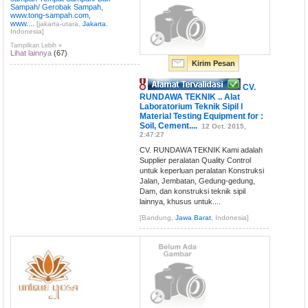
Sampah/ Gerobak Sampah,
www.tong-sampah.com,
www....
[jakarta-utara,
Jakarta
,
Indonesia]
Tampilkan Lebih »
Lihat lainnya
(67)
Kirim Pesan
CV.
RUNDAWA TEKNIK .. Alat
Laboratorium Teknik Sipil l
Material Testing Equipment for :
Soil, Cement....
12 Oct. 2015,
2:47:27
CV. RUNDAWA TEKNIK Kami adalah
Supplier peralatan Quality Control
untuk keperluan peralatan Konstruksi
Jalan, Jembatan, Gedung-gedung,
Dam, dan konstruksi teknik sipil
lainnya, khusus untuk....
[Bandung,
Jawa Barat
, Indonesia]