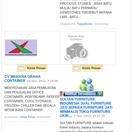
PRECIOUS STONES . JENIS BATU
MULIA / BATU PERMATA /
GEMSTONES TERSEBUT ANTARA
LAIN : BATU....
[Yogjakarta,
Yogyakarta
, Indonesia]
Kirim Pesan
Kirim Pesan
CV WAHANA GRAHA
CONTAINER
24 Dec. 2011, 7:15:39
MENYEDIAKAN JASA PEMBUATAN
DAN PENJUALAN OFFICE
CONTAINER, PORTACAMP, REEFER
SULTAN FURNITURE
CONTAINER, COOL STORAGE,
INDONESIA JUAL FURNITURE
FROZEN+ CHILLER DAN SEGALA
JATI JEPARA FURNITURE JATI
MODIFIKASI CONTAINER.
MINIMALIS TOKO FURNITURE
UKIR....
7 Feb. 2013, 15:37:15
[surabaya,
Jawa Timur
, Indonesia]
SULTAN FURNITURE adalah sebuah
home industry Jepara furniture
perabot dan Pen jual furniture Ukir jati