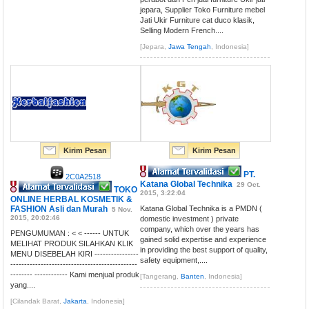
jepara, Supplier Toko Furniture mebel
Jati Ukir Furniture cat duco klasik,
Selling Modern French....
[Jepara,
Jawa Tengah
, Indonesia]
Kirim Pesan
Kirim Pesan
PT.
2C0A2518
Katana Global Technika
29 Oct.
TOKO
2015, 3:22:04
ONLINE HERBAL KOSMETIK &
FASHION Asli dan Murah
Katana Global Technika is a PMDN (
5 Nov.
2015, 20:02:46
domestic investment ) private
company, which over the years has
PENGUMUMAN : < < ------ UNTUK
gained solid expertise and experience
MELIHAT PRODUK SILAHKAN KLIK
in providing the best support of quality,
MENU DISEBELAH KIRI ----------------
safety equipment,....
----------------------------------------------
-------- ------------ Kami menjual produk
[Tangerang,
Banten
, Indonesia]
yang....
[Cilandak Barat,
Jakarta
, Indonesia]