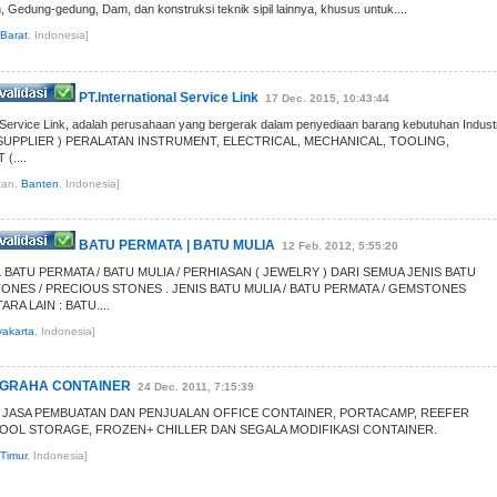
, Gedung-gedung, Dam, dan konstruksi teknik sipil lainnya, khusus untuk....
Barat
, Indonesia]
PT.International Service Link
17 Dec. 2015, 10:43:44
l Service Link, adalah perusahaan yang bergerak dalam penyediaan barang kebutuhan Industr
 SUPPLIER ) PERALATAN INSTRUMENT, ELECTRICAL, MECHANICAL, TOOLING,
....
tan,
Banten
, Indonesia]
BATU PERMATA | BATU MULIA
12 Feb. 2012, 5:55:20
BATU PERMATA / BATU MULIA / PERHIASAN ( JEWELRY ) DARI SEMUA JENIS BATU
TONES / PRECIOUS STONES . JENIS BATU MULIA / BATU PERMATA / GEMSTONES
RA LAIN : BATU....
akarta
, Indonesia]
GRAHA CONTAINER
24 Dec. 2011, 7:15:39
 JASA PEMBUATAN DAN PENJUALAN OFFICE CONTAINER, PORTACAMP, REEFER
OOL STORAGE, FROZEN+ CHILLER DAN SEGALA MODIFIKASI CONTAINER.
Timur
, Indonesia]