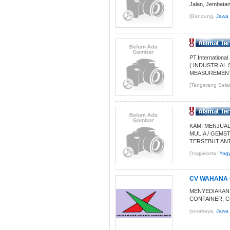
Jalan, Jembatan
[Bandung,
Jawa 
PT.Internationa
( INDUSTRIAL
MEASUREMENT (
[Tangerang Sela
KAMI MENJUAL 
MULIA / GEMS
TERSEBUT ANTA
[Yogjakarta,
Yogy
CV WAHANA 
MENYEDIAKAN
CONTAINER, C
[surabaya,
Jawa 