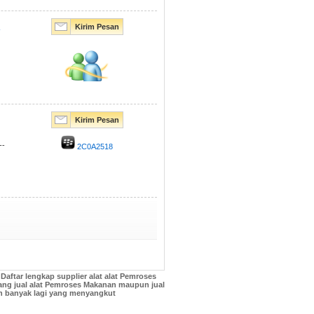
A
Kirim Pesan
Kirim Pesan
--
2C0A2518
ftar lengkap supplier alat alat Pemroses
ang jual alat Pemroses Makanan maupun jual
n banyak lagi yang menyangkut