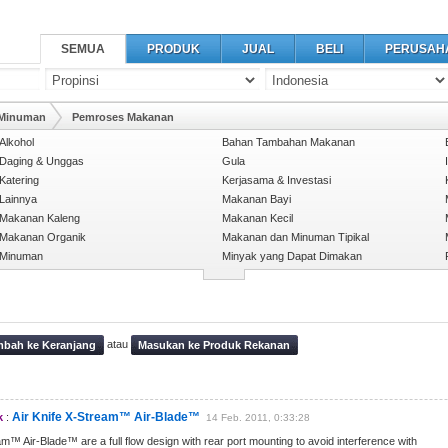
SEMUA
PRODUK
JUAL
BELI
PERUSAH
 Minuman
Pemroses Makanan
Alkohol
Bahan Tambahan Makanan
Daging & Unggas
Gula
Katering
Kerjasama & Investasi
Lainnya
Makanan Bayi
Makanan Kaleng
Makanan Kecil
Makanan Organik
Makanan dan Minuman Tipikal
Minuman
Minyak yang Dapat Dimakan
atau
bah ke Keranjang
Masukan ke Produk Rekanan
Air Knife X-Stream™ Air-Blade™
k
:
14 Feb. 2011, 0:33:28
am™ Air-Blade™ are a full flow design with rear port mounting to avoid interference with