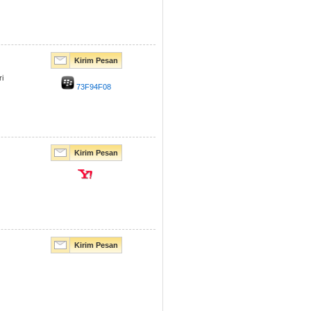
Kirim Pesan
i
73F94F08
Kirim Pesan
Kirim Pesan