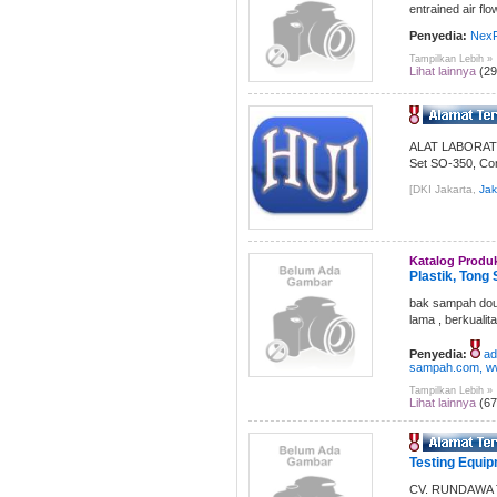
entrained air flo
Penyedia:
NexF
Tampilkan Lebih »
Lihat lainnya
(29
ALAT LABORATORI
Set SO-350, Con
[DKI Jakarta,
Jak
Katalog Produ
Plastik, Tong 
bak sampah doub
lama , berkuali
Penyedia:
ad
sampah.com, ww
Tampilkan Lebih »
Lihat lainnya
(67
Testing Equipm
CV. RUNDAWA TEK