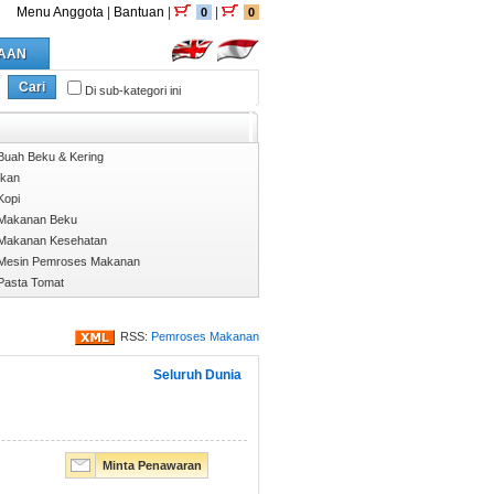
Menu Anggota
|
Bantuan
|
|
0
0
AAN
Cari
Di sub-kategori ini
Buah Beku & Kering
Ikan
Kopi
Makanan Beku
Makanan Kesehatan
Mesin Pemroses Makanan
Pasta Tomat
RSS:
Pemroses Makanan
Seluruh Dunia
Minta Penawaran