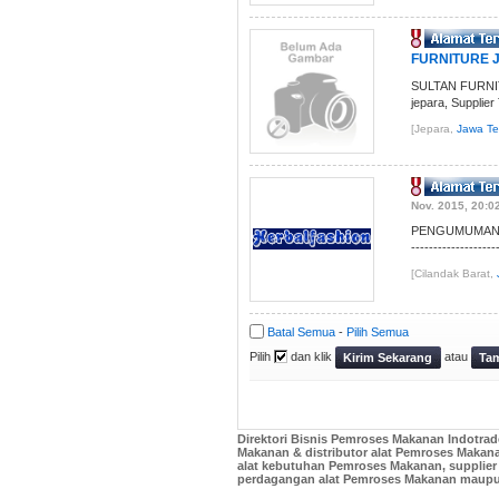
FURNITURE J
SULTAN FURNITUR
jepara, Supplier
[Jepara,
Jawa T
Nov. 2015, 20:0
PENGUMUMAN : 
------------------
[Cilandak Barat,
Batal Semua
-
Pilih Semua
Pilih
dan klik
atau
Kirim Sekarang
Tam
Direktori Bisnis Pemroses Makanan Indotrad
Makanan & distributor alat Pemroses Makan
alat kebutuhan Pemroses Makanan, supplier
perdagangan alat Pemroses Makanan maupu