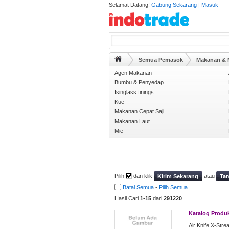
Selamat Datang!
Gabung Sekarang
|
Masuk
Semua Pemasok
Makanan &
Agen Makanan
Bumbu & Penyedap
Isinglass finings
Kue
Makanan Cepat Saji
Makanan Laut
Mie
Pilih
dan klik
atau
Kirim Sekarang
Tam
Batal Semua
-
Pilih Semua
Hasil Cari
1-15
dari
291220
Katalog Produ
Air Knife X-Stre