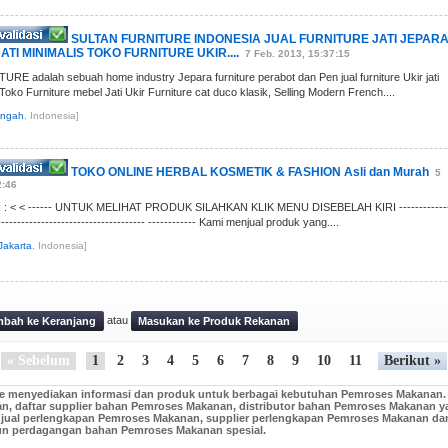
SULTAN FURNITURE INDONESIA JUAL FURNITURE JATI JEPAR
ATI MINIMALIS TOKO FURNITURE UKIR....
7 Feb. 2013, 15:37:15
E adalah sebuah home industry Jepara furniture perabot dan Pen jual furniture Ukir jati
 Toko Furniture mebel Jati Ukir Furniture cat duco klasik, Selling Modern French....
engah
, Indonesia]
TOKO ONLINE HERBAL KOSMETIK & FASHION Asli dan Murah
5
2:46
< < ------ UNTUK MELIHAT PRODUK SILAHKAN KLIK MENU DISEBELAH KIRI ------------
-------------------------------------- ------------ Kami menjual produk yang....
Jakarta
, Indonesia]
atau
bah ke Keranjang
Masukan ke Produk Rekanan
« Sebelum
1
2
3
4
5
6
7
8
9
10
11
Berikut »
e menyediakan informasi dan produk untuk berbagai kebutuhan Pemroses Makanan. Da
an, daftar supplier bahan Pemroses Makanan, distributor bahan Pemroses Makanan y
 jual perlengkapan Pemroses Makanan, supplier perlengkapan Pemroses Makanan da
n perdagangan bahan Pemroses Makanan spesial.