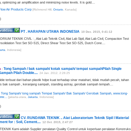
w, optimizing air amplification and minimizing noise levels. It is gold....
low Air Products Corp
[Richmond Hill,
Ontario
, Kanada]
)
PT . HARAPAN UTAMA INDONESIA
10 Dec. 2015, 0:41:12
UM TEKNIK CIVIL : , Alat Lab Teknik Civil, Alat Lab Sipil, Alat Lab Civil, Compaction Test
solidation Test Set SO-515, Direct Shear Test Set SO-525, Dutch Cone....
arta
, Indonesia]
Tong Sampah / bak sampah/ kotak sampah/ tempat sampahPilah Single
k
:
Sampah Pilah Double....
24 Jan. 2012, 2:26:25
le terbuat dari bahan plastik hdpe kuat terhadap sinar matahari, tidak mudah pecah, tahan
tas bak sampah , keranjang sampah, standing astray, gerobak sampah tempah....
 Tong Sampah/ tong sampah Tempat Sampah/ Bak Sampah/ Gerobak Sampah, www.tong-
w....
[jakarta-utara,
Jakarta
, Indonesia]
)
CV. RUNDAWA TEKNIK .. Alat Laboratorium Teknik Sipil l Material
ent for : Soil, Cement....
12 Oct. 2015, 2:47:27
NIK Kami adalah Supplier peralatan Quality Control untuk keperluan peralatan Konstruks