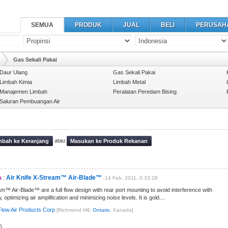
SEMUA
PRODUK
JUAL
BELI
PERUSAH
Gas Sekali Pakai
Daur Ulang
Gas Sekali Pakai
Limbah Kimia
Limbah Metal
Manajemen Limbah
Peralatan Peredam Bising
Saluran Pembuangan Air
atau
bah ke Keranjang
Masukan ke Produk Rekanan
Air Knife X-Stream™ Air-Blade™
k
:
14 Feb. 2011, 0:33:28
am™ Air-Blade™ are a full flow design with rear port mounting to avoid interference with
w, optimizing air amplification and minimizing noise levels. It is gold....
low Air Products Corp
[Richmond Hill,
Ontario
, Kanada]
)