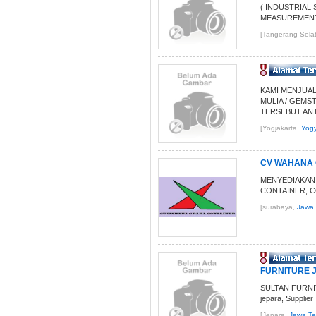
( INDUSTRIAL
MEASUREMENT (
[Tangerang Sela
KAMI MENJUAL 
MULIA / GEMS
TERSEBUT ANTA
[Yogjakarta,
Yogy
CV WAHANA 
MENYEDIAKAN
CONTAINER, C
[surabaya,
Jawa 
FURNITURE J
SULTAN FURNITUR
jepara, Supplier
[Jepara,
Jawa T