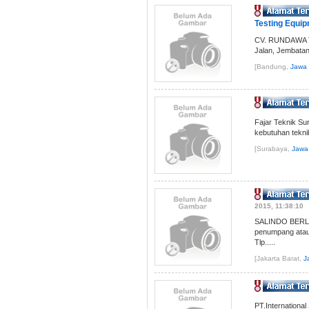
Testing Equipm
CV. RUNDAWA TEK
Jalan, Jembatan
[Bandung,
Jawa 
Fajar Teknik Su
kebutuhan teknik
[Surabaya,
Jawa
2015, 11:38:10
SALINDO BERLIA
penumpang ataup
Tlp.....
[Jakarta Barat,
J
PT.Internationa