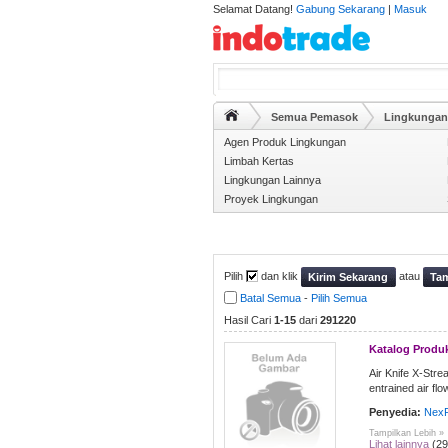
Selamat Datang!
Gabung Sekarang
|
Masuk
Semua Pemasok
Lingkungan
Agen Produk Lingkungan
Limbah Kertas
Lingkungan Lainnya
Proyek Lingkungan
Pilih
dan klik
atau
Kirim Sekarang
Tam
Batal Semua
-
Pilih Semua
Hasil Cari
1-15
dari
291220
Katalog Produ
Air Knife X-Stre
entrained air flo
Penyedia:
NexF
Tampilkan Lebih »
Lihat lainnya
(29