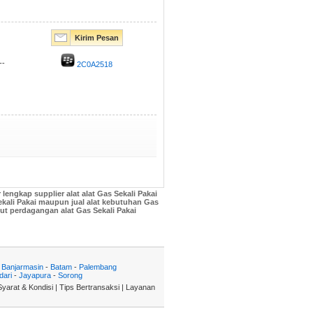
Kirim Pesan
--
2C0A2518
lengkap supplier alat alat Gas Sekali Pakai
 Sekali Pakai maupun jual alat kebutuhan Gas
kut perdagangan alat Gas Sekali Pakai
-
Banjarmasin
-
Batam
-
Palembang
dari
-
Jayapura
-
Sorong
Syarat & Kondisi
|
Tips Bertransaksi
|
Layanan