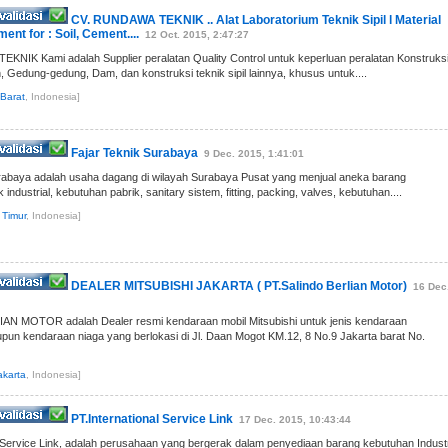
CV. RUNDAWA TEKNIK .. Alat Laboratorium Teknik Sipil l Material
ent for : Soil, Cement....
12 Oct. 2015, 2:47:27
NIK Kami adalah Supplier peralatan Quality Control untuk keperluan peralatan Konstruks
, Gedung-gedung, Dam, dan konstruksi teknik sipil lainnya, khusus untuk....
Barat
, Indonesia]
Fajar Teknik Surabaya
9 Dec. 2015, 1:41:01
rabaya adalah usaha dagang di wilayah Surabaya Pusat yang menjual aneka barang
 industrial, kebutuhan pabrik, sanitary sistem, fitting, packing, valves, kebutuhan....
 Timur
, Indonesia]
DEALER MITSUBISHI JAKARTA ( PT.Salindo Berlian Motor)
16 Dec
N MOTOR adalah Dealer resmi kendaraan mobil Mitsubishi untuk jenis kendaraan
un kendaraan niaga yang berlokasi di Jl. Daan Mogot KM.12, 8 No.9 Jakarta barat No.
akarta
, Indonesia]
PT.International Service Link
17 Dec. 2015, 10:43:44
l Service Link, adalah perusahaan yang bergerak dalam penyediaan barang kebutuhan Industr