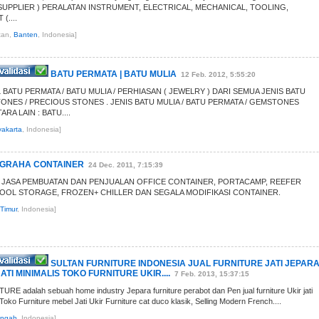
 SUPPLIER ) PERALATAN INSTRUMENT, ELECTRICAL, MECHANICAL, TOOLING,
....
tan,
Banten
, Indonesia]
BATU PERMATA | BATU MULIA
12 Feb. 2012, 5:55:20
BATU PERMATA / BATU MULIA / PERHIASAN ( JEWELRY ) DARI SEMUA JENIS BATU
TONES / PRECIOUS STONES . JENIS BATU MULIA / BATU PERMATA / GEMSTONES
RA LAIN : BATU....
akarta
, Indonesia]
GRAHA CONTAINER
24 Dec. 2011, 7:15:39
 JASA PEMBUATAN DAN PENJUALAN OFFICE CONTAINER, PORTACAMP, REEFER
OOL STORAGE, FROZEN+ CHILLER DAN SEGALA MODIFIKASI CONTAINER.
Timur
, Indonesia]
SULTAN FURNITURE INDONESIA JUAL FURNITURE JATI JEPAR
ATI MINIMALIS TOKO FURNITURE UKIR....
7 Feb. 2013, 15:37:15
E adalah sebuah home industry Jepara furniture perabot dan Pen jual furniture Ukir jati
 Toko Furniture mebel Jati Ukir Furniture cat duco klasik, Selling Modern French....
engah
, Indonesia]