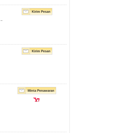
Kirim Pesan
 _
Kirim Pesan
Minta Penawaran