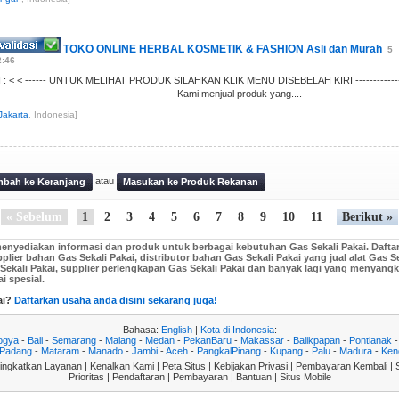
TOKO ONLINE HERBAL KOSMETIK & FASHION Asli dan Murah
5
2:46
< < ------ UNTUK MELIHAT PRODUK SILAHKAN KLIK MENU DISEBELAH KIRI ------------
-------------------------------------- ------------ Kami menjual produk yang....
Jakarta
, Indonesia]
atau
bah ke Keranjang
Masukan ke Produk Rekanan
« Sebelum
1
2
3
4
5
6
7
8
9
10
11
Berikut »
 menyediakan informasi dan produk untuk berbagai kebutuhan Gas Sekali Pakai. Daftar 
supplier bahan Gas Sekali Pakai, distributor bahan Gas Sekali Pakai yang jual alat Gas
s Sekali Pakai, supplier perlengkapan Gas Sekali Pakai dan banyak lagi yang menyang
 spesial.
ai?
Daftarkan usaha anda disini sekarang juga!
Bahasa:
English
|
Kota di Indonesia
:
ogya
-
Bali
-
Semarang
-
Malang
-
Medan
-
PekanBaru
-
Makassar
-
Balikpapan
-
Pontianak
Padang
-
Mataram
-
Manado
-
Jambi
-
Aceh
-
PangkalPinang
-
Kupang
-
Palu
-
Madura
-
Ken
ingkatkan Layanan
|
Kenalkan Kami
|
Peta Situs
|
Kebijakan Privasi
|
Pembayaran Kembali
|
Prioritas
|
Pendaftaran
|
Pembayaran
|
Bantuan
|
Situs Mobile