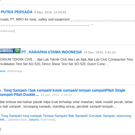
A PUTRA PERSADA
8 May. 2016, 12:43:05
sada, PT. MRO for tools, safety and equipment _ _ _ _ _ _ _ _ _ _ _ _ _ _ _ _ _ _ _ _ _ _ _ _
 _ _ _ _ _ _ _ _ _ _ _ _ _ _ _ _ _ _ _ _ _ _ _ _ _ _ _ _ _ _ _ _ _ ....
 Indonesia]
PT . HARAPAN UTAMA INDONESIA
10 Dec. 2015, 0:41:12
UM TEKNIK CIVIL : , Alat Lab Teknik Civil, Alat Lab Sipil, Alat Lab Civil, Compaction Test
solidation Test Set SO-515, Direct Shear Test Set SO-525, Dutch Cone....
arta
, Indonesia]
Tong Sampah / bak sampah/ kotak sampah/ tempat sampahPilah Single
k
:
Sampah Pilah Double....
24 Jan. 2012, 2:26:25
le terbuat dari bahan plastik hdpe kuat terhadap sinar matahari, tidak mudah pecah, tahan
tas bak sampah , keranjang sampah, standing astray, gerobak sampah tempah....
 Tong Sampah/ tong sampah Tempat Sampah/ Bak Sampah/ Gerobak Sampah, www.tong-
w....
[jakarta-utara,
Jakarta
, Indonesia]
)