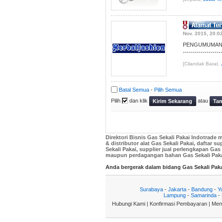
Nov. 2015, 20:0
PENGUMUMAN : 
------------------
[Cilandak Barat,
Batal Semua
-
Pilih Semua
Pilih
dan klik
atau
Kirim Sekarang
Tam
Direktori Bisnis Gas Sekali Pakai Indotrade
& distributor alat Gas Sekali Pakai, daftar 
Sekali Pakai, supplier jual perlengkapan Ga
maupun perdagangan bahan Gas Sekali Pakai
Anda bergerak dalam bidang Gas Sekali Pak
Surabaya
-
Jakarta
-
Bandung
-
Y
Lampung
-
Samarinda
-
Hubungi Kami
|
Konfirmasi Pembayaran
|
Men