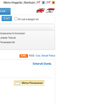
Menu Anggota
|
Bantuan
|
|
0
0
AAN
Cari
Di sub-kategori ini
Kerjasama & Investasi
Limbah Tekstil
Perawatan Air
RSS:
Gas Sekali Pakai
Seluruh Dunia
Minta Penawaran