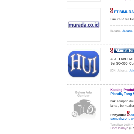
PT BIMUR
Bimura Putra Per
_ _ _ _ _ _ _ _ _
[jakarta,
Jakarta
,
ALAT LABORATORI
Set SO-350, Con
[DKI Jakarta,
Jak
Katalog Produ
Plastik, Tong 
bak sampah doub
lama , berkuali
Penyedia:
ad
sampah.com, ww
Tampilkan Lebih »
Lihat lainnya
(67