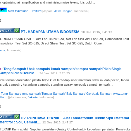
w, optimizing air amplification and minimizing noise levels. It is gold....
Max Havelaar Furniture
[Jepara,
Jawa Tengah
, Indonesia]
)
PT . HARAPAN UTAMA INDONESIA
10 Dec. 2015, 0:41:12
UM TEKNIK CIVIL : , Alat Lab Teknik Civil, Alat Lab Sipil, Alat Lab Civil, Compaction Test
solidation Test Set SO-515, Direct Shear Test Set SO-525, Dutch Cone....
arta
, Indonesia]
Tong Sampah / bak sampah/ kotak sampah/ tempat sampahPilah Single
k
:
Sampah Pilah Double....
24 Jan. 2012, 2:26:25
le terbuat dari bahan plastik hdpe kuat terhadap sinar matahari, tidak mudah pecah, tahan
tas bak sampah , keranjang sampah, standing astray, gerobak sampah tempah....
 Tong Sampah/ tong sampah Tempat Sampah/ Bak Sampah/ Gerobak Sampah, www.tong-
w....
[jakarta-utara,
Jakarta
, Indonesia]
)
CV. RUNDAWA TEKNIK .. Alat Laboratorium Teknik Sipil l Material
ent for : Soil, Cement....
12 Oct. 2015, 2:47:27
NIK Kami adalah Supplier peralatan Quality Control untuk keperluan peralatan Konstruks