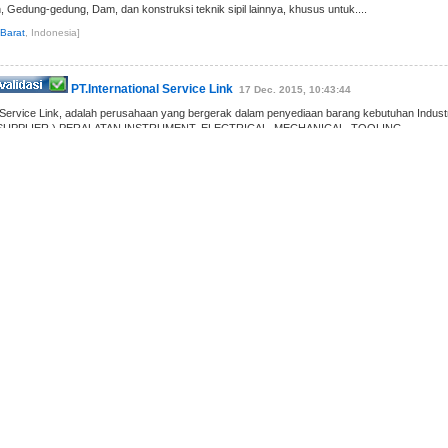
, Gedung-gedung, Dam, dan konstruksi teknik sipil lainnya, khusus untuk....
Barat
, Indonesia]
PT.International Service Link
17 Dec. 2015, 10:43:44
l Service Link, adalah perusahaan yang bergerak dalam penyediaan barang kebutuhan Industr
 SUPPLIER ) PERALATAN INSTRUMENT, ELECTRICAL, MECHANICAL, TOOLING,
....
tan,
Banten
, Indonesia]
BATU PERMATA | BATU MULIA
12 Feb. 2012, 5:55:20
BATU PERMATA / BATU MULIA / PERHIASAN ( JEWELRY ) DARI SEMUA JENIS BATU
TONES / PRECIOUS STONES . JENIS BATU MULIA / BATU PERMATA / GEMSTONES
RA LAIN : BATU....
akarta
, Indonesia]
GRAHA CONTAINER
24 Dec. 2011, 7:15:39
 JASA PEMBUATAN DAN PENJUALAN OFFICE CONTAINER, PORTACAMP, REEFER
OOL STORAGE, FROZEN+ CHILLER DAN SEGALA MODIFIKASI CONTAINER.
Timur
, Indonesia]