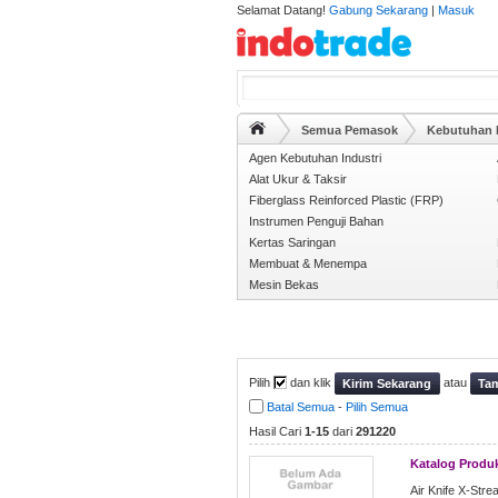
Selamat Datang!
Gabung Sekarang
|
Masuk
Semua Pemasok
Kebutuhan I
Agen Kebutuhan Industri
Alat Ukur & Taksir
Fiberglass Reinforced Plastic (FRP)
Instrumen Penguji Bahan
Kertas Saringan
Membuat & Menempa
Mesin Bekas
Pilih
dan klik
atau
Kirim Sekarang
Tam
Batal Semua
-
Pilih Semua
Hasil Cari
1-15
dari
291220
Katalog Produ
Air Knife X-Stre