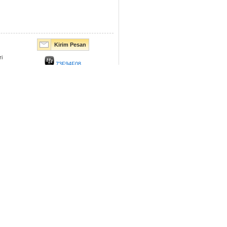
Kirim Pesan
i
73F94F08
Kirim Pesan
Kirim Pesan