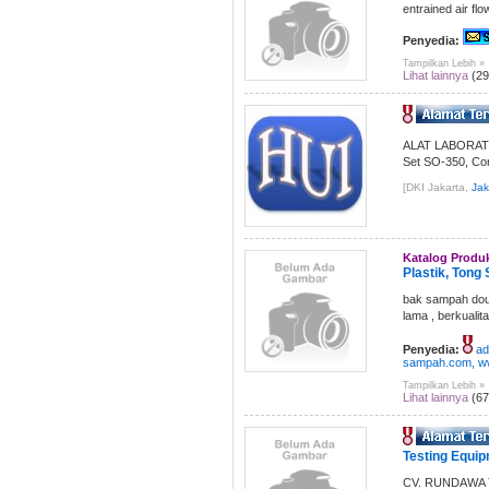
entrained air flo
Penyedia:
Tampilkan Lebih »
Lihat lainnya
(29
ALAT LABORATORI
Set SO-350, Con
[DKI Jakarta,
Jak
Katalog Produ
Plastik, Tong 
bak sampah doub
lama , berkuali
Penyedia:
ad
sampah.com, ww
Tampilkan Lebih »
Lihat lainnya
(67
Testing Equipm
CV. RUNDAWA TEK