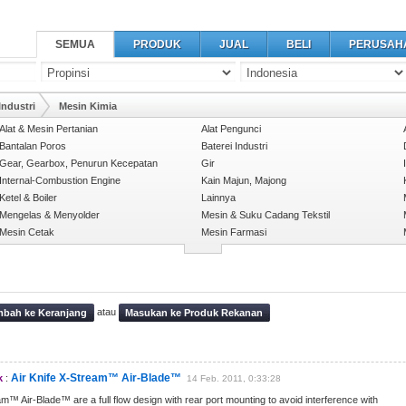
SEMUA
PRODUK
JUAL
BELI
PERUSAH
ndustri
Mesin Kimia
Alat & Mesin Pertanian
Alat Pengunci
Bantalan Poros
Baterei Industri
Gear, Gearbox, Penurun Kecepatan
Gir
Internal-Combustion Engine
Kain Majun, Majong
Ketel & Boiler
Lainnya
Mengelas & Menyolder
Mesin & Suku Cadang Tekstil
Mesin Cetak
Mesin Farmasi
atau
bah ke Keranjang
Masukan ke Produk Rekanan
Air Knife X-Stream™ Air-Blade™
k
:
14 Feb. 2011, 0:33:28
am™ Air-Blade™ are a full flow design with rear port mounting to avoid interference with