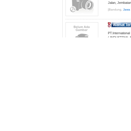
Jalan, Jembatan
[Bandung,
Jawa 
PT.Internationa
( INDUSTRIAL
MEASUREMENT (
[Tangerang Sela
KAMI MENJUAL 
MULIA / GEMS
TERSEBUT ANTA
[Yogjakarta,
Yogy
CV WAHANA 
MENYEDIAKAN
CONTAINER, C
[surabaya,
Jawa 