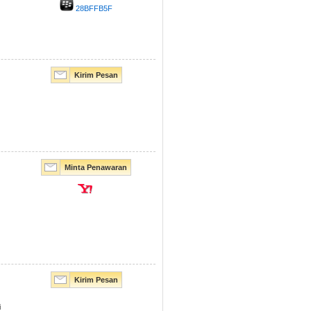
28BFFB5F
Kirim Pesan
Minta Penawaran
Kirim Pesan
i