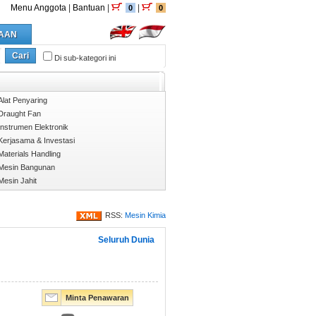
Menu Anggota
|
Bantuan
|
|
0
0
AAN
Cari
Di sub-kategori ini
Alat Penyaring
Draught Fan
Instrumen Elektronik
Kerjasama & Investasi
Materials Handling
Mesin Bangunan
Mesin Jahit
RSS:
Mesin Kimia
Seluruh Dunia
Minta Penawaran