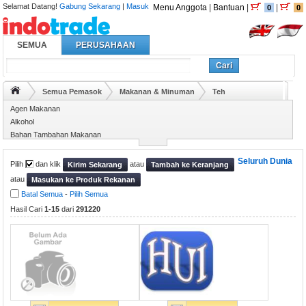
Selamat Datang!
Gabung Sekarang
|
Masuk
Menu Anggota
|
Bantuan
|
|
0
0
SEMUA
PERUSAHAAN
Cari
Semua Pemasok
Makanan & Minuman
Teh
Agen Makanan
Alkohol
Bahan Tambahan Makanan
Buah Beku & Kering
Seluruh Dunia
Pilih
dan klik
atau
Kirim Sekarang
Tambah ke Keranjang
atau
Masukan ke Produk Rekanan
Batal Semua
-
Pilih Semua
Hasil Cari
1-15
dari
291220