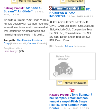
Minta Penawaran
Kirim Pesan
Air Knife X-
Katalog Produk
:
PT .
Stream™ Air-Blade™
14 Feb.
HARAPAN UTAMA
2011, 0:33:28
INDONESIA
10 Dec. 2015, 0:41:12
Air Knife X-Stream™ Air-Blade™ are a
ALAT LABORATORIUM TEKNIK
full flow design with rear port mounting
CIVIL : , Alat Lab Teknik Civil, Alat Lab
to avoid interference with entrained air
Sipil, Alat Lab Civil, Compaction Test
flow, optimizing air amplification and
Set SO-350, Consolidation Test Set
minimizing noise levels. It is gold....
SO-515, Direct Shear Test Set SO-
Penyedia:
NexFlow Air Products
525, Dutch Cone....
Corp
[Richmond Hill,
Ontario
, Kanada]
[DKI Jakarta,
Jakarta
, Indonesia]
Tampilkan Lebih »
Lihat lainnya
(29)
Minta Penawaran
Tong Sampah /
Katalog Produk
:
bak sampah/ kotak sampah/
tempat sampahPilah Single
Plastik, Tong Sampah Pilah
Double....
24 Jan. 2012, 2:26:25